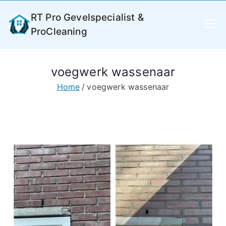
Ga
RT Pro Gevelspecialist &
naar
ProCleaning
de
inhoud
voegwerk wassenaar
Home
voegwerk wassenaar