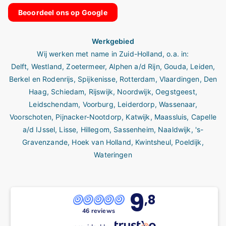
Beoordeel ons op Google
Werkgebied
Wij werken met name in
Zuid-Holland
, o.a. in:
Delft
,
Westland
,
Zoetermeer
,
Alphen a/d Rijn
,
Gouda
,
Leiden
,
Berkel en Rodenrijs
,
Spijkenisse
,
Rotterdam
,
Vlaardingen
,
Den
Haag
,
Schiedam
,
Rijswijk
,
Noordwijk
,
Oegstgeest
,
Leidschendam
,
Voorburg
,
Leiderdorp
,
Wassenaar
,
Voorschoten
,
Pijnacker-Nootdorp
,
Katwijk
,
Maassluis
,
Capelle
a/d IJssel
,
Lisse
,
Hillegom
,
Sassenheim
,
Naaldwijk
,
's-
Gravenzande,
Hoek van Holland,
Kwintsheul
,
Poeldijk
,
Wateringen
9
,8
46 reviews