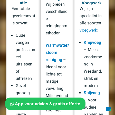
atie
Voegwerk
Wij bieden
Een totale
Wij zijn
verschillend
gevelrenovat
specialist in
e
ie omvat:
alle soorten
reinigingsm
voegwerk
:
ethoden:
Oude
voegen
Knipvoeg
Warmwater/
profession
– Meest
stoom
eel
voorkome
reiniging
–
uitslepen
nd in
Ideaal voor
of
Westland,
lichte tot
uitfrezen
strak en
matige
Gevel
modern
vervuiling.
grondig
Snijvoeg
Milieuvriend
reinigen
– Voor
elijk en veilig
App voor advies & gratis offerte
met de
oudere
voor het
juiste
panden en