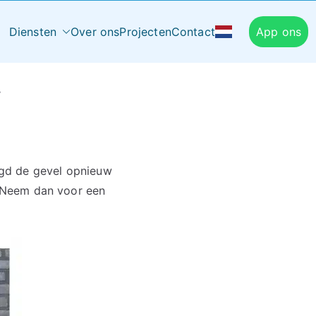
Diensten
Over ons
Projecten
Contact
App ons
r
gd de gevel opnieuw
 Neem dan voor een