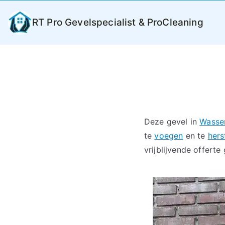
Ga
naar
RT Pro Gevelspecialist & ProCleaning
de
inhoud
Deze gevel in
Wasse
te
voegen
en te
hers
vrijblijvende offerte