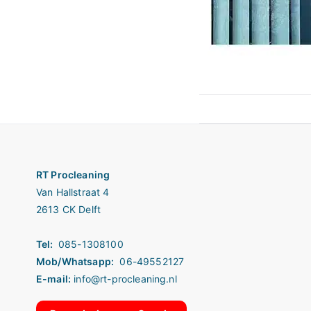
Bericht
navigatie
RT Procleaning
Van Hallstraat 4
2613 CK Delft
Tel:
085-1308100
Mob/Whatsapp:
06-49552127
E-mail:
info@rt-procleaning.nl