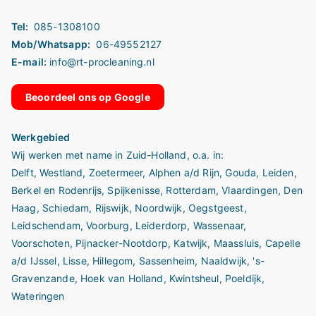
Tel:
085-1308100
Mob/Whatsapp:
06-49552127
E-mail:
info@rt-procleaning.nl
Beoordeel ons op Google
Werkgebied
Wij werken met name in
Zuid-Holland
, o.a. in:
Delft
,
Westland
,
Zoetermeer
,
Alphen a/d Rijn
,
Gouda
,
Leiden
,
Berkel en Rodenrijs
,
Spijkenisse
,
Rotterdam
,
Vlaardingen
,
Den
Haag
,
Schiedam
,
Rijswijk
,
Noordwijk
,
Oegstgeest
,
Leidschendam
,
Voorburg
,
Leiderdorp
,
Wassenaar
,
Voorschoten
,
Pijnacker-Nootdorp
,
Katwijk
,
Maassluis
,
Capelle
a/d IJssel
,
Lisse
,
Hillegom
,
Sassenheim
,
Naaldwijk
,
's-
Gravenzande,
Hoek van Holland,
Kwintsheul
,
Poeldijk
,
Wateringen