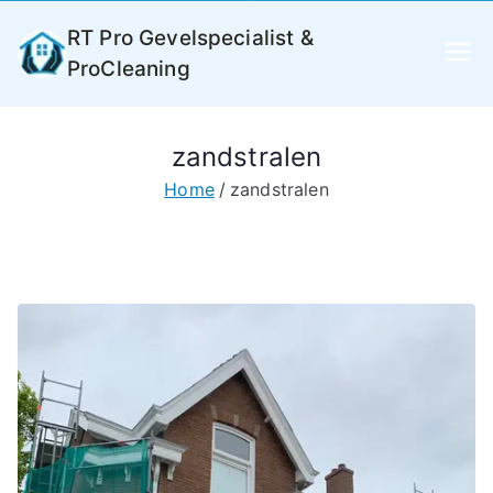
Ga
RT Pro Gevelspecialist &
naar
ProCleaning
de
inhoud
zandstralen
Home
zandstralen