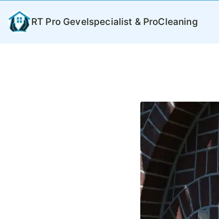
Ga
naar
RT Pro Gevelspecialist & ProCleaning
de
inhoud