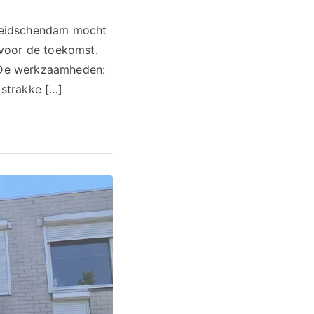
n Leidschendam mocht
 voor de toekomst.
. De werkzaamheden:
strakke […]