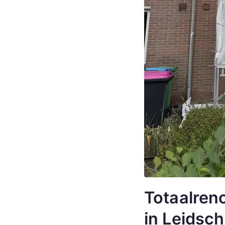
Totaalreno
in Leidsc