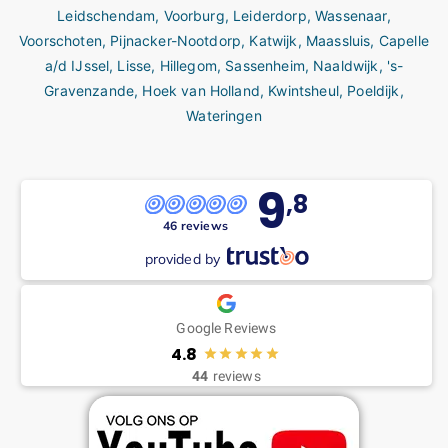
Leidschendam
,
Voorburg
,
Leiderdorp
,
Wassenaar
,
Voorschoten
,
Pijnacker-Nootdorp
,
Katwijk
,
Maassluis
,
Capelle
a/d IJssel
,
Lisse
,
Hillegom
,
Sassenheim
,
Naaldwijk
,
's-
Gravenzande,
Hoek van Holland,
Kwintsheul
,
Poeldijk
,
Wateringen
9
,8
46 reviews
provided by
Google Reviews
4.8
44
reviews