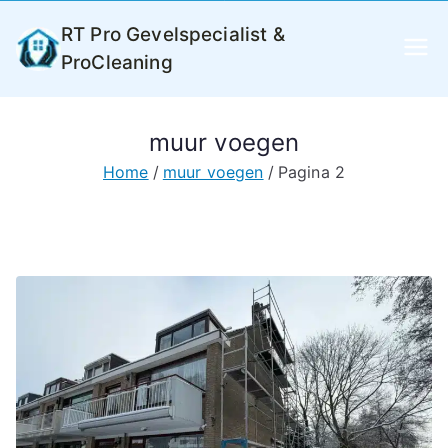
Ga
RT Pro Gevelspecialist &
naar
ProCleaning
de
inhoud
muur voegen
Home
muur voegen
Pagina 2