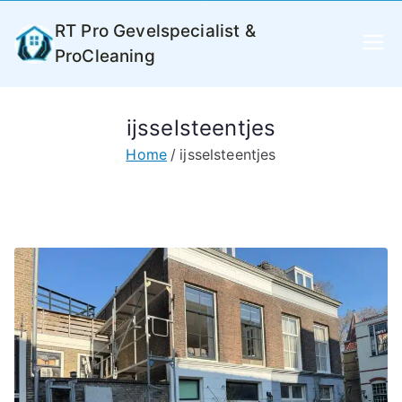
Ga
RT Pro Gevelspecialist &
naar
ProCleaning
de
inhoud
ijsselsteentjes
Home
ijsselsteentjes