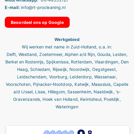
E-mail:
info@rt-procleaning.nl
Beoordeel ons op Google
Werkgebied
Wij werken met name in
Zuid-Holland
, o.a. in:
Delft
,
Westland
,
Zoetermeer
,
Alphen a/d Rijn
,
Gouda
,
Leiden
,
Berkel en Rodenrijs
,
Spijkenisse
,
Rotterdam
,
Vlaardingen
,
Den
Haag
,
Schiedam
,
Rijswijk
,
Noordwijk
,
Oegstgeest
,
Leidschendam
,
Voorburg
,
Leiderdorp
,
Wassenaar
,
Voorschoten
,
Pijnacker-Nootdorp
,
Katwijk
,
Maassluis
,
Capelle
a/d IJssel
,
Lisse
,
Hillegom
,
Sassenheim
,
Naaldwijk
,
's-
Gravenzande,
Hoek van Holland,
Kwintsheul
,
Poeldijk
,
Wateringen
,8