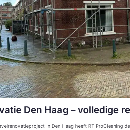
atie Den Haag – volledige re
evelrenovatieproject in Den Haag heeft RT ProCleaning de