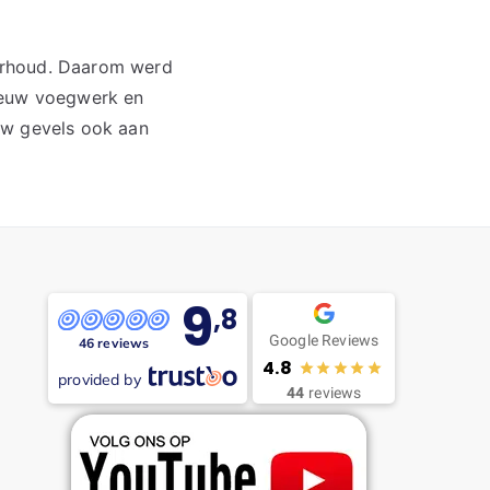
erhoud. Daarom werd
nieuw voegwerk en
uw gevels ook aan
9
,8
Google Reviews
46 reviews
4.8
provided by
44
reviews