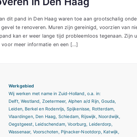
overen in Den Haag
an dit pand in Den Haag waren toe aan grootschalig ond
gevel te renoveren. Muren zijn gereinigd, voorzien van 
pand kan er weer lange tijd probleemloos tegenaan. Zijn 
 voor meer informatie en een […]
Werkgebied
Wij werken met name in
Zuid-Holland
, o.a. in:
Delft
,
Westland
,
Zoetermeer
,
Alphen a/d Rijn
,
Gouda
,
Leiden
,
Berkel en Rodenrijs
,
Spijkenisse
,
Rotterdam
,
Vlaardingen
,
Den Haag
,
Schiedam
,
Rijswijk
,
Noordwijk
,
Oegstgeest
,
Leidschendam
,
Voorburg
,
Leiderdorp
,
Wassenaar
,
Voorschoten
,
Pijnacker-Nootdorp
,
Katwijk
,