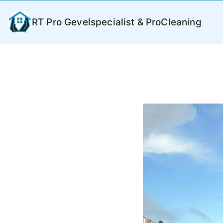
Ga
naar
RT Pro Gevelspecialist & ProCleaning
de
inhoud