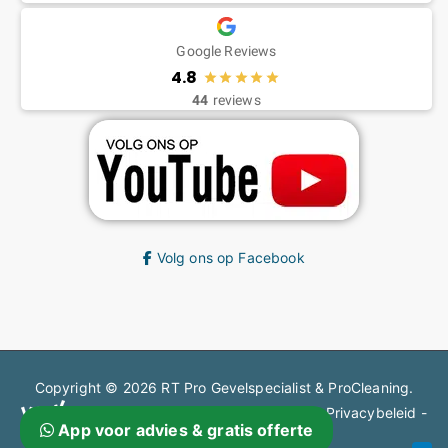
Google Reviews
4.8
44
reviews
Volg ons op Facebook
Copyright © 2026
RT Pro Gevelspecialist & ProCleaning
.
en steigerbouw gecertificeerd bedrijf.
Privacybeleid
-
App voor advies & gratis offerte
Informatie
-
Blog