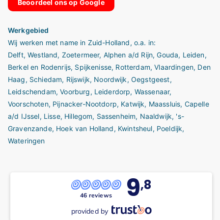
Beoordeel ons op Google
Werkgebied
Wij werken met name in
Zuid-Holland
, o.a. in:
Delft
,
Westland
,
Zoetermeer
,
Alphen a/d Rijn
,
Gouda
,
Leiden
,
Berkel en Rodenrijs
,
Spijkenisse
,
Rotterdam
,
Vlaardingen
,
Den
Haag
,
Schiedam
,
Rijswijk
,
Noordwijk
,
Oegstgeest
,
Leidschendam
,
Voorburg
,
Leiderdorp
,
Wassenaar
,
Voorschoten
,
Pijnacker-Nootdorp
,
Katwijk
,
Maassluis
,
Capelle
a/d IJssel
,
Lisse
,
Hillegom
,
Sassenheim
,
Naaldwijk
,
's-
Gravenzande,
Hoek van Holland,
Kwintsheul
,
Poeldijk
,
Wateringen
9
,8
46 reviews
provided by