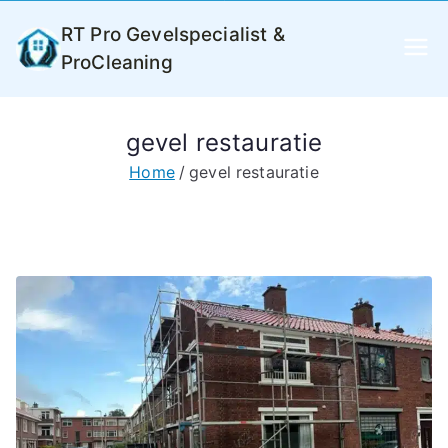
Ga
RT Pro Gevelspecialist &
naar
ProCleaning
de
inhoud
gevel restauratie
Home
gevel restauratie