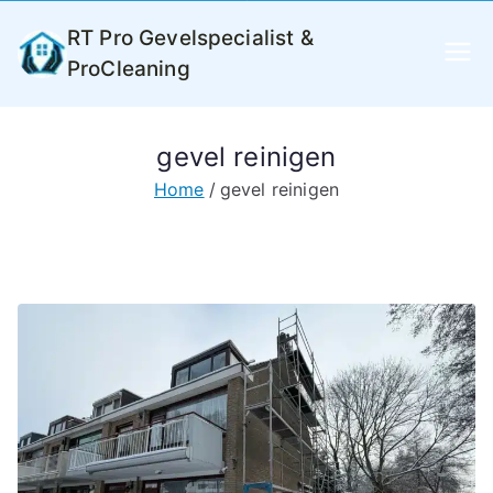
Ga
RT Pro Gevelspecialist &
naar
ProCleaning
de
inhoud
gevel reinigen
Home
gevel reinigen