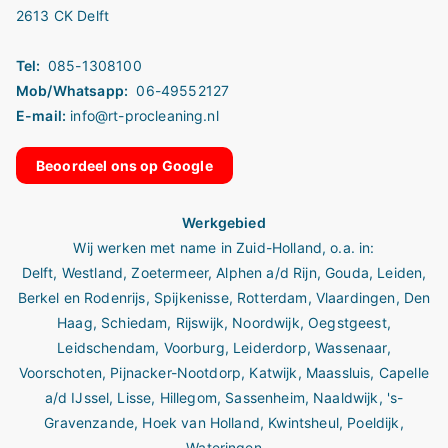
2613 CK Delft
Tel:
085-1308100
Mob/Whatsapp:
06-49552127
E-mail:
info@rt-procleaning.nl
Beoordeel ons op Google
Werkgebied
Wij werken met name in
Zuid-Holland
, o.a. in:
Delft
,
Westland
,
Zoetermeer
,
Alphen a/d Rijn
,
Gouda
,
Leiden
,
Berkel en Rodenrijs
,
Spijkenisse
,
Rotterdam
,
Vlaardingen
,
Den
Haag
,
Schiedam
,
Rijswijk
,
Noordwijk
,
Oegstgeest
,
Leidschendam
,
Voorburg
,
Leiderdorp
,
Wassenaar
,
Voorschoten
,
Pijnacker-Nootdorp
,
Katwijk
,
Maassluis
,
Capelle
a/d IJssel
,
Lisse
,
Hillegom
,
Sassenheim
,
Naaldwijk
,
's-
Gravenzande,
Hoek van Holland,
Kwintsheul
,
Poeldijk
,
Wateringen