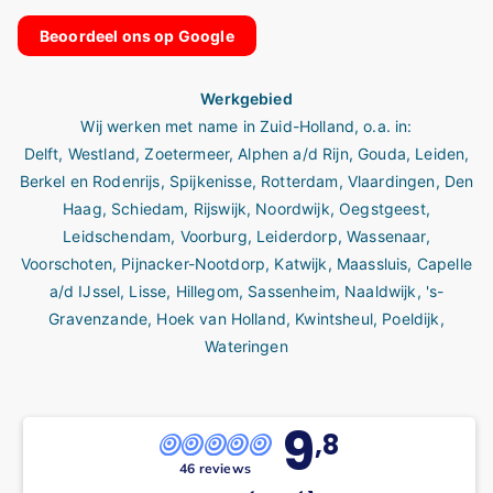
Beoordeel ons op Google
Werkgebied
Wij werken met name in
Zuid-Holland
, o.a. in:
Delft
,
Westland
,
Zoetermeer
,
Alphen a/d Rijn
,
Gouda
,
Leiden
,
Berkel en Rodenrijs
,
Spijkenisse
,
Rotterdam
,
Vlaardingen
,
Den
Haag
,
Schiedam
,
Rijswijk
,
Noordwijk
,
Oegstgeest
,
Leidschendam
,
Voorburg
,
Leiderdorp
,
Wassenaar
,
Voorschoten
,
Pijnacker-Nootdorp
,
Katwijk
,
Maassluis
,
Capelle
a/d IJssel
,
Lisse
,
Hillegom
,
Sassenheim
,
Naaldwijk
,
's-
Gravenzande,
Hoek van Holland,
Kwintsheul
,
Poeldijk
,
Wateringen
9
,8
46 reviews