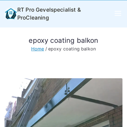
Ga
RT Pro Gevelspecialist &
naar
ProCleaning
de
inhoud
epoxy coating balkon
Home
epoxy coating balkon