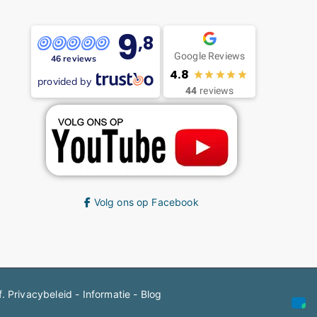
9
,8
Google Reviews
46 reviews
4.8
provided by
44
reviews
Volg ons op Facebook
f.
Privacybeleid
-
Informatie
-
Blog