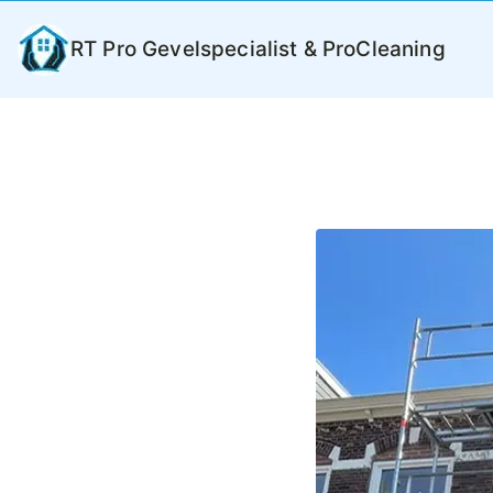
Ga
naar
RT Pro Gevelspecialist & ProCleaning
de
inhoud