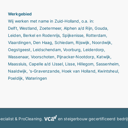
Werkgebied
Wij werken met name in
Zuid-Holland
, o.a. in:
Delft
,
Westland
,
Zoetermeer
,
Alphen a/d Rijn
,
Gouda
,
Leiden
,
Berkel en Rodenrijs
,
Spijkenisse
,
Rotterdam
,
Vlaardingen
,
Den Haag
,
Schiedam
,
Rijswijk
,
Noordwijk
,
Oegstgeest
,
Leidschendam
,
Voorburg
,
Leiderdorp
,
Wassenaar
,
Voorschoten
,
Pijnacker-Nootdorp
,
Katwijk
,
Maassluis
,
Capelle a/d IJssel
,
Lisse
,
Hillegom
,
Sassenheim
,
Naaldwijk
,
's-Gravenzande,
Hoek van Holland,
Kwintsheul
,
Poeldijk
,
Wateringen
ecialist & ProCleaning
.
en steigerbouw gecertificeerd bedrij