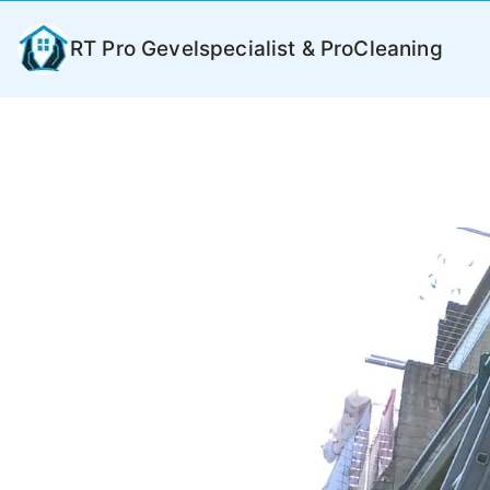
Ga
naar
RT Pro Gevelspecialist & ProCleaning
de
inhoud