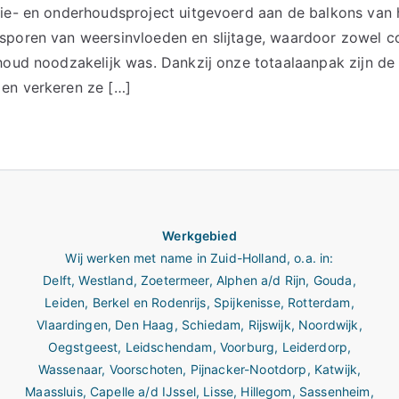
tie- en onderhoudsproject uitgevoerd aan de balkons van
poren van weersinvloeden en slijtage, waardoor zowel con
houd noodzakelijk was. Dankzij onze totaalaanpak zijn de
en verkeren ze […]
Werkgebied
Wij werken met name in
Zuid-Holland
, o.a. in:
Delft
,
Westland
,
Zoetermeer
,
Alphen a/d Rijn
,
Gouda
,
Leiden
,
Berkel en Rodenrijs
,
Spijkenisse
,
Rotterdam
,
Vlaardingen
,
Den Haag
,
Schiedam
,
Rijswijk
,
Noordwijk
,
Oegstgeest
,
Leidschendam
,
Voorburg
,
Leiderdorp
,
Wassenaar
,
Voorschoten
,
Pijnacker-Nootdorp
,
Katwijk
,
Maassluis
,
Capelle a/d IJssel
,
Lisse
,
Hillegom
,
Sassenheim
,