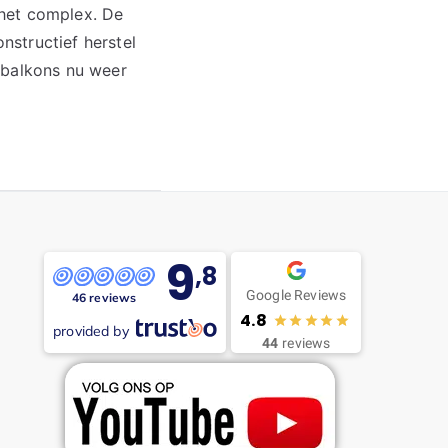
 het complex. De
structief herstel
 balkons nu weer
9
,8
Google Reviews
46 reviews
4.8
provided by
44
reviews