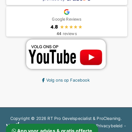
Google Reviews
4.8
44
reviews
Volg ons op Facebook
Copyright © 2026
RT Pro Gevelspecialist & ProCleaning
.
en steigerbouw gecertificeerd bedrijf.
Privacybeleid
-
App voor advies & gratis offerte