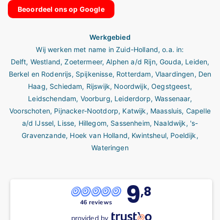
Beoordeel ons op Google
Werkgebied
Wij werken met name in
Zuid-Holland
, o.a. in:
Delft
,
Westland
,
Zoetermeer
,
Alphen a/d Rijn
,
Gouda
,
Leiden
,
Berkel en Rodenrijs
,
Spijkenisse
,
Rotterdam
,
Vlaardingen
,
Den
Haag
,
Schiedam
,
Rijswijk
,
Noordwijk
,
Oegstgeest
,
Leidschendam
,
Voorburg
,
Leiderdorp
,
Wassenaar
,
Voorschoten
,
Pijnacker-Nootdorp
,
Katwijk
,
Maassluis
,
Capelle
a/d IJssel
,
Lisse
,
Hillegom
,
Sassenheim
,
Naaldwijk
,
's-
Gravenzande,
Hoek van Holland,
Kwintsheul
,
Poeldijk
,
Wateringen
9
,8
46 reviews
provided by