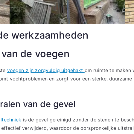
rde werkzaamheden
 van de voegen
ste
voegen zijn zorgvuldig uitgehakt
om ruimte te maken 
komt vochtproblemen en zorgt voor een sterke, duurzame 
ralen van de gevel
altechniek
is de gevel gereinigd zonder de stenen te besch
 effectief verwijderd, waardoor de oorspronkelijke uitstra