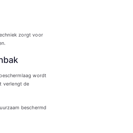
echniek zorgt voor
en.
enbak
 beschermlaag wordt
t verlengt de
k duurzaam beschermd