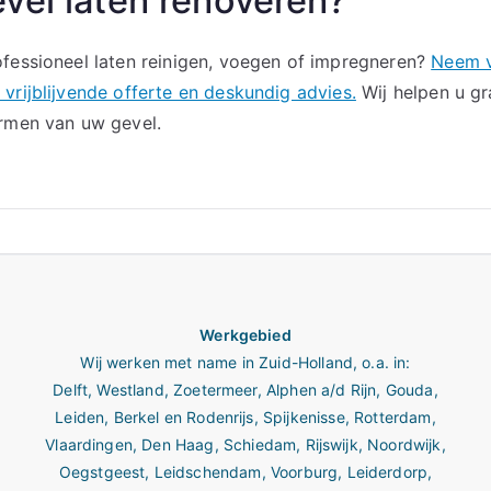
vel laten renoveren?
fessioneel laten reinigen, voegen of impregneren?
Neem v
vrijblijvende offerte en deskundig advies.
Wij helpen u gr
ermen van uw gevel.
Werkgebied
Wij werken met name in
Zuid-Holland
, o.a. in:
Delft
,
Westland
,
Zoetermeer
,
Alphen a/d Rijn
,
Gouda
,
Leiden
,
Berkel en Rodenrijs
,
Spijkenisse
,
Rotterdam
,
Vlaardingen
,
Den Haag
,
Schiedam
,
Rijswijk
,
Noordwijk
,
Oegstgeest
,
Leidschendam
,
Voorburg
,
Leiderdorp
,