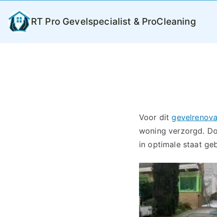
Ga
naar
RT Pro Gevelspecialist & ProCleaning
de
inhoud
Voor dit
gevelrenova
woning verzorgd. Do
in optimale staat ge