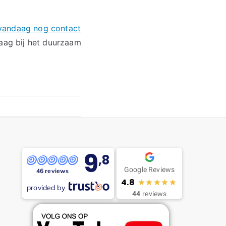
andaag nog contact
aag bij het duurzaam
9
,8
Google Reviews
46 reviews
4.8
provided by
44
reviews