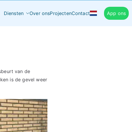
Diensten
Over ons
Projecten
Contact
App ons
sbeurt van de
ken is de gevel weer